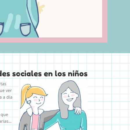
es sociales en los niños
rtas
que ver
a a día
 que
arias…