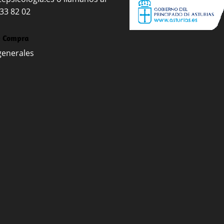
 33 82 02
e Compra
generales