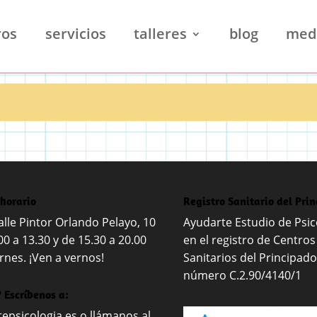
ros
servicios
talleres
blog
med
 horario
Registro Sanitario del Pri
lle Pintor Orlando Pelayo, 10
Ayudarte Estudio de Psico
00 a 13.30 y de 15.30 a 20.00
en el registro de Centros
rnes. ¡Ven a vernos!
Sanitarios del Principado
número C.2.90/4140/1
 Escríbenos a:
epsicologia.es
o llámanos al