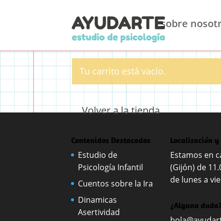
sobre nosot
Carrito
Tu carrito está vacío.
Volver a la tienda
Contenidos Destacados
Localización y
Estudio de
Estamos en ca
Psicología Infantil
(Gijón) de 11.
de lunes a vie
Cuentos sobre la Ira
Dinamicas
¿Alguna duda?
Asertividad
hola@ayudart