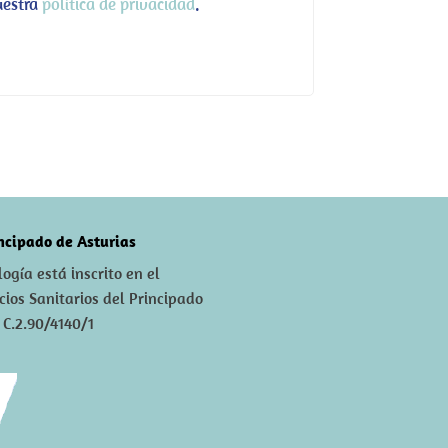
uestra
política de privacidad
.
incipado de Asturias
ogía está inscrito en el
icios Sanitarios del Principado
 C.2.90/4140/1