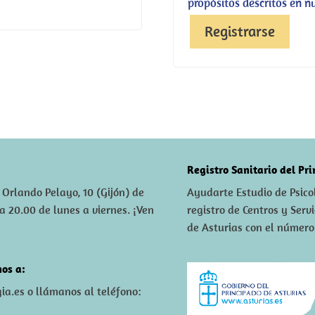
propósitos descritos en n
Registrarse
Registro Sanitario del Pr
 Orlando Pelayo, 10 (Gijón) de
Ayudarte Estudio de Psicol
 a 20.00 de lunes a viernes. ¡Ven
registro de Centros y Serv
de Asturias con el número
os a:
ia.es
o llámanos al teléfono: