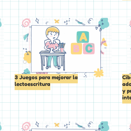
3 Juegos para mejorar la
Cib
lectoescritura
ado
y p
int