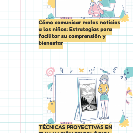
Cómo comunicar malas noticias
a los niños: Estrategias para
facilitar su comprensión y
bienestar
TÉCNICAS PROYECTIVAS EN