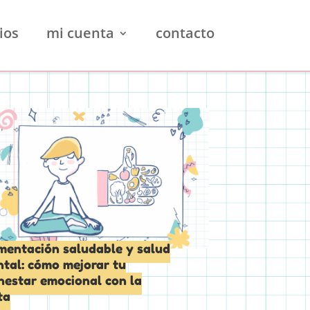
ios
mi cuenta
contacto
cance de Todos
mentación saludable y salud
tal: cómo mejorar tu
nestar emocional con la
ta