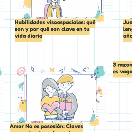
Habilidades visoespaciales: qué
Jue
son y por qué son clave en tu
len
vida diaria
añ
3 razon
es vag
Amor No es posesión: Claves