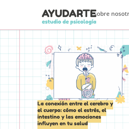
sobre nosot
Creciendo con Confia
La conexión entre el cerebro y
el cuerpo: cómo el estrés, el
intestino y las emociones
influyen en tu salud