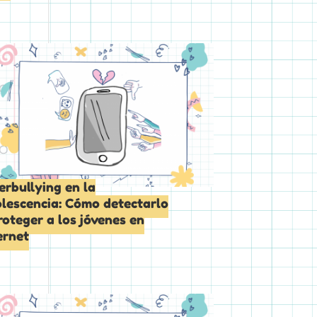
erbullying en la
lescencia: Cómo detectarlo
roteger a los jóvenes en
ernet