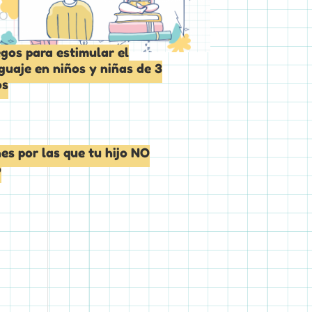
gos para estimular el
guaje en niños y niñas de 3
os
es por las que tu hijo NO
o