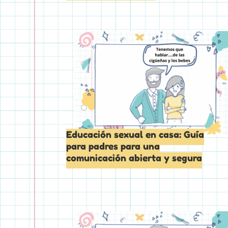
Educación sexual en casa: Guía
para padres para una
comunicación abierta y segura