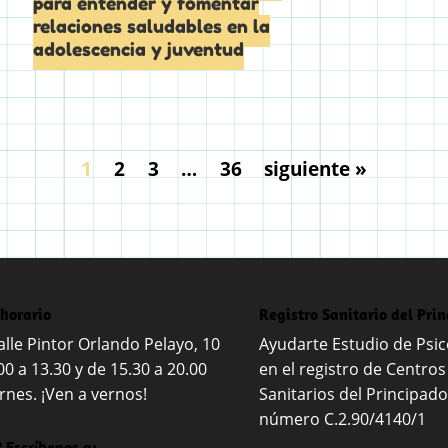
para entender y fomentar
relaciones saludables en la
adolescencia y juventud
1
2
3
…
36
siguiente »
 horario
Registro Sanitario del Pri
lle Pintor Orlando Pelayo, 10
Ayudarte Estudio de Psico
00 a 13.30 y de 15.30 a 20.00
en el registro de Centros
rnes. ¡Ven a vernos!
Sanitarios del Principado
número C.2.90/4140/1
 Escríbenos a: