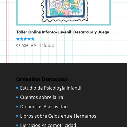
Taller Online Infanto-Juvenil: Desarrolla y Juega
IVA incluido
Valorado
95,00
€
con
5.00
de 5
Contenidos Destacados
Estudio de Psicología Infantil
Cuentos sobre la Ira
Dinamicas Asertividad
Libros sobre Celos entre Hermanos
Ejercicios Psicomotricidad