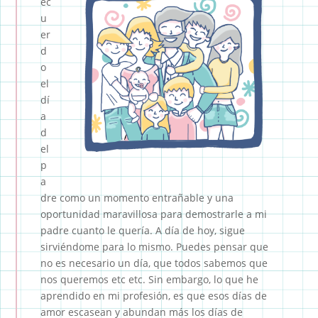
ec
u
er
d
o
el
dí
a
d
el
p
a
dre como un momento entrañable y una
oportunidad maravillosa para demostrarle a mi
padre cuanto le quería. A día de hoy, sigue
sirviéndome para lo mismo. Puedes pensar que
no es necesario un día, que todos sabemos que
nos queremos etc etc. Sin embargo, lo que he
aprendido en mi profesión, es que esos días de
amor escasean y abundan más los días de