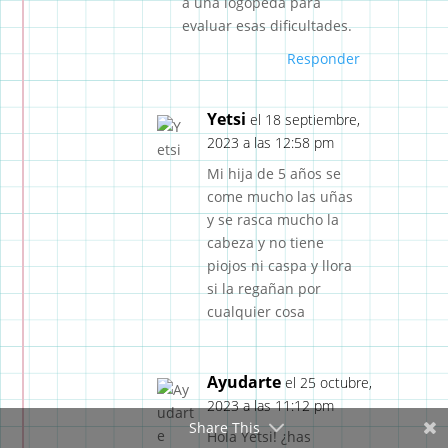
a una logopeda para
evaluar esas dificultades.
Responder
Yetsi
el 18 septiembre,
2023 a las 12:58 pm
Mi hija de 5 años se
come mucho las uñas
y se rasca mucho la
cabeza y no tiene
piojos ni caspa y llora
si la regañan por
cualquier cosa
Ayudarte
el 25 octubre,
2023 a las 11:12 pm
Share This
Hola Yetsi! ¿has