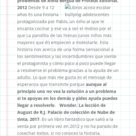
problemas de Anna Bergua de Proteus Editorial,
2012
Desde 9 a 12
años Es una historia
protagonizada por Pablo, un niño al que le
encanta cocinar y ese va a ser el motivo por el
que La pandilla de las hienas (unos niños más
mayores que él) empiecen a molestarle. Esta
historia nos acerca de una forma sensacional a
los sentimientos y las incertidumbres que siente
el protagonista y cómo poco a poco puede llegar
a resolverse el problema gracias a la ayuda de un
adulto. Lo que más me gusta es el mensaje de
esperanza que transmite porque
aunque al
principio uno no vea la solución a un problema
si te apoyas en los demás y pides ayuda puedes
llegar a resolverlo
.
Wonder. La lección de
August
de R.J. Palacio de colección de Nube de
tinta, 2017
. Es un libro fantástico que salió a la
venta por primera vez en 2012 y no ha parado de
cosechar éxitos, si no conoces la historia,