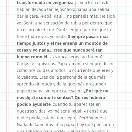
transformado en vergüenza
¿cómo los celos le
habían llevado tan lejos? Sólo había una salida:
dar la cara. -Papá, Raul… no penséis más. He sido
yo. Sentí una sensación de rabia por dentro que
no es propio de mí. Raul siempre parece que lo
tiene todo y yo… yo nada.
Siempre pasáis más
tiempo juntos y él me enseña un montón de
cosas y yo nada… creo que nunca seré tan
bueno como él.
– ¿Nunca serás tan bueno?
Carlos te equivocas. Papá y mamá siempre dicen
cómo nos cuidas a todos, lo ocurrente que eres y
lo valiente. Eres de la persona de la que más
aprendo sin duda y de la que más presumen
papa y mama siempre que salen.
¿Por qué no
nos dijiste cómo te sentías? Quizás hubiera
podido ayudarte
, cuando tu apareciste en
nuestras vidas, yo me sentí igual. – Pensé que
nadie podía, estaba tan ciego… Perdóname. –
Nada de lamentos- dijo papa- hay que pensar en
una solución para poder ir al partido.
Pronto a