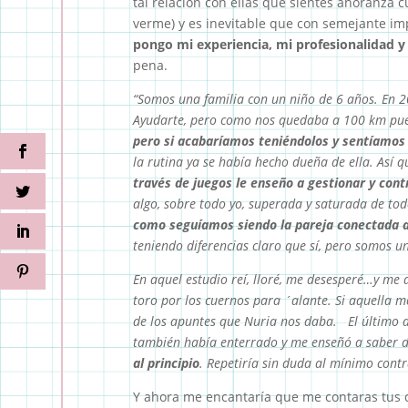
tal relación con ellas que sientes añoranza 
verme) y es inevitable que con semejante im
pongo mi experiencia, mi profesionalidad y 
pena.
“Somos una familia con un niño de 6 años. En 2
Ayudarte, pero como nos quedaba a 100 km p
pero si acabaríamos teniéndolos y sentíamos 
la rutina ya se había hecho dueña de ella. Así
través de juegos le enseño a gestionar y con
algo, sobre todo yo, superada y saturada de to
como seguíamos siendo la pareja conectada d
teniendo diferencias claro que sí, pero somos un
En aquel estudio reí, lloré, me desesperé…y me 
toro por los cuernos para ´alante. Si aquella 
de los apuntes que Nuria nos daba.
El último 
también había enterrado y me enseñó a saber d
al principio
. Repetiría sin duda al mínimo con
Y ahora me encantaría que me contaras tus du