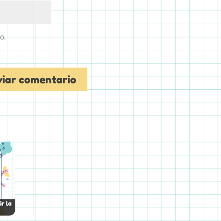
o.
r la