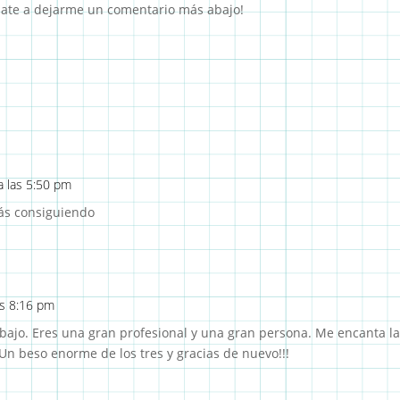
mate a dejarme un comentario más abajo!
a las 5:50 pm
tás consiguiendo
as 8:16 pm
ajo. Eres una gran profesional y una gran persona. Me encanta la
 Un beso enorme de los tres y gracias de nuevo!!!