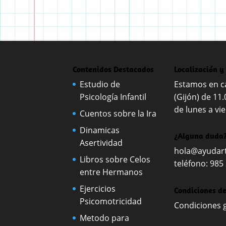
Contenidos Destacados
Localización y
Estudio de
Estamos en ca
Psicología Infantil
(Gijón) de 11.
de lunes a vie
Cuentos sobre la Ira
Dinamicas
¿Alguna duda?
Asertividad
hola@ayudart
Libros sobre Celos
teléfono: 985
entre Hermanos
Ejercicios
Condiciones d
Psicomotricidad
Condiciones 
Metodo para