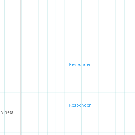
Responder
Responder
 viñeta.