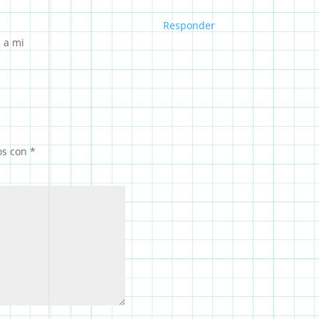
Responder
a a mi
os con
*