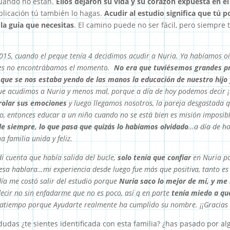
cuando no están.
Ellos dejaron su vida y su corazón expuesta en el
plicación tú también lo hagas.
Acudir al estudio significa que tú p
la guía que necesitas
. El camino puede no ser fácil, pero siempre 
015, cuando el peque tenía 4 decidimos acudir a Nuria. Ya habíamos o
ues no encontrábamos el momento.
No era que tuviésemos grandes p
que se nos estaba yendo de las manos la educación de nuestro hijo
 que acudimos a Nuria y menos mal, porque a día de hoy podemos decir 
trolar sus emociones
y luego llegamos nosotros, la pareja desgastada 
do, entonces educar a un niño cuando no se está bien es misión imposi
e siempre, lo que pasa que quizás lo habíamos olvidado
…a día de ho
a familia unida y feliz.
di cuenta que había salida del bucle,
solo tenía que confiar
en Nuria po
mesa hablara…mi experiencia desde luego fue más que positiva, tanto e
día me costó salir del estudio porque
Nuria saco lo mejor de mí, y me 
ecir no sin enfadarme que no es poco, así q en parte
tenía miedo a qu
tratiempo porque Ayudarte realmente ha cumplido su nombre. ¡¡Gracias 
das ¿te sientes identificada con esta familia? ¿has pasado por al