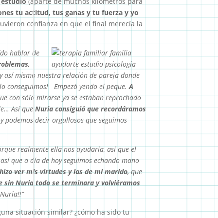
 estudio
(aparte de muchos kilométros para
ones tu actitud, tus ganas y tu fuerza y yo
tuvieron confianza en que el final merecía la
ído hablar de
roblemas,
y así mismo nuestra relación de pareja donde
¡lo conseguimos!
Empezó yendo el peque.
A
que con sólo mirarse ya se estaban reprochado
ble… Así que
Nuria consiguió que recordáramos
y podemos decir orgullosos que seguimos
rque realmente ella nos ayudaría, así que el
s así que a día de hoy seguimos echando mano
hizo ver mis virtudes y las de mi marido
, que
e sin Nuria todo se terminara y volviéramos
Nuria!!”
guna situación similar? ¿cómo ha sido tu