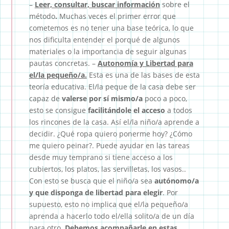
–
Leer, consultar, buscar información
sobre el
método
.
Muchas veces el primer error que
cometemos es no tener una base teórica, lo que
nos dificulta entender el porqué de algunos
materiales o la importancia de seguir algunas
pautas concretas. –
Autonomía y Libertad para
el/la pequeño/a.
Esta es una de las bases de esta
teoría educativa. El/la peque de la casa debe ser
capaz de
valerse por sí mismo/a
poco a poco,
esto se consigue
facilitándole el acceso
a todos
los rincones de la casa. Así el/la niño/a aprende a
decidir. ¿Qué ropa quiero ponerme hoy? ¿Cómo
me quiero peinar?. Puede ayudar en las tareas
desde muy temprano si tiene acceso a los
cubiertos, los platos, las servilletas, los vasos..
Con esto se busca que el niño/a sea
autónomo/a
y que disponga de libertad para elegir
. Por
supuesto, esto no implica que el/la pequeño/a
aprenda a hacerlo todo el/ella solito/a de un día
para otro.
Debemos acompañarle en estas